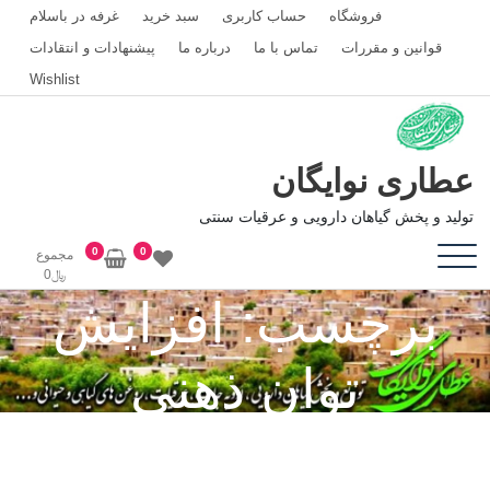
رش
فروشگاه
حساب کاربری
سبد خرید
غرفه در باسلام
ه
قوانین و مقررات
تماس با ما
درباره ما
پیشنهادات و انتقادات
حتوا
Wishlist
عطاری نوایگان
تولید و پخش گیاهان دارویی و عرقیات سنتی
0
0
مجموع
﷼
0
برچسب:
افزایش
توان ذهنی