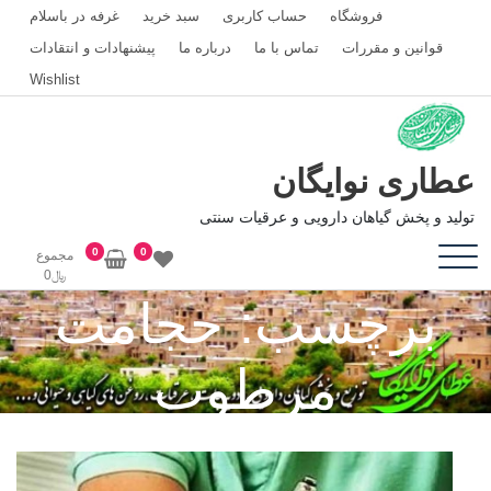
رش
فروشگاه
حساب کاربری
سبد خرید
غرفه در باسلام
ه
قوانین و مقررات
تماس با ما
درباره ما
پیشنهادات و انتقادات
حتوا
Wishlist
عطاری نوایگان
تولید و پخش گیاهان دارویی و عرقیات سنتی
0
0
مجموع
﷼
0
برچسب:
حجامت
مرطوب