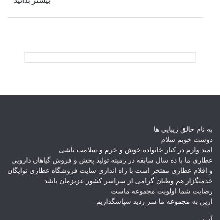
بیشتر بدانید
“حجامت”
در
پیشگیری
از
بیماری
ها
به نام خالق زیبایی ها
دوست خوبم سلام
امید وارم در کنار خانواده خوش و خرم و سلامت باشی
عطاری ما با ده سال سابقه در زمینه تولید پخش و فروش گیاهان دارویی
و اقلام عطاری مفتخر است با راه اندازی سایت فروشگاه عطاری نوایگان
خدمتگزار هم وطنان گرامی از سراسر کشور عزیزمان باشد
رضایت شما اولویت مجموعه ماست
ازین به مجموعه ما سر زدید سپاسگذاریم
آدرس