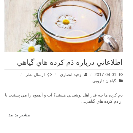
اطلاعاتي درباره دَم کرده هاي گياهي
برای
2017-04-01
وحید انصاری
ارسال نظر
اطلاعاتي
گیاهان دارویی
درباره
دَم
دم کرده ها چه قدر اهل نوشيدني‌ هستيد؟ آب و آبميوه را مي‌ پسنديد يا
کرده
از دم ‌کرده‌ هاي گياهي…
هاي
گياهي
بیشتر بدانید