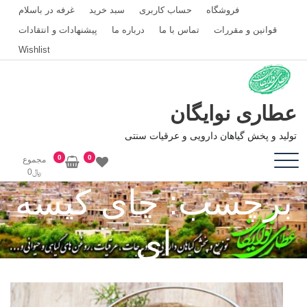
رش
فروشگاه
حساب کاربری
سبد خرید
غرفه در باسلام
ه
قوانین و مقررات
تماس با ما
درباره ما
پیشنهادات و انتقادات
حتوا
Wishlist
عطاری نوایگان
تولید و پخش گیاهان دارویی و عرقیات سنتی
0
0
مجموع
﷼
0
برچسب:
چای کیسه
ای